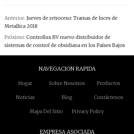
Anterior:
Jueves de retroceso: Tramas de luces de
Metallica 2018
Próximo:
Controllux BV nuevo distribuidor de
sistemas de control de obsidiana en los Países Bajos
NAVEGACION RAPIDA
Hogar
Sobre Nosotros
Productos
Noticias
Blog
Contáctenos
Mapa Del Sitio
Privacy Policy
EMPRESA ASOCIADA