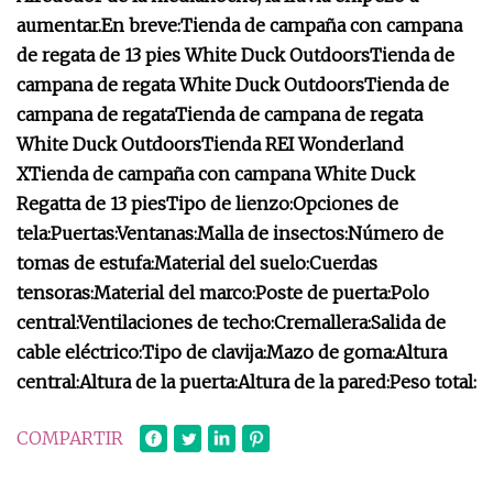
aumentar.
En breve:
Tienda de campaña con campana
de regata de 13 pies White Duck Outdoors
Tienda de
campana de regata White Duck Outdoors
Tienda de
campana de regata
Tienda de campana de regata
White Duck Outdoors
Tienda REI Wonderland
X
Tienda de campaña con campana White Duck
Regatta de 13 pies
Tipo de lienzo:
Opciones de
tela:
Puertas:
Ventanas:
Malla de insectos:
Número de
tomas de estufa:
Material del suelo:
Cuerdas
tensoras:
Material del marco:
Poste de puerta:
Polo
central:
Ventilaciones de techo:
Cremallera:
Salida de
cable eléctrico:
Tipo de clavija:
Mazo de goma:
Altura
central:
Altura de la puerta:
Altura de la pared:
Peso total:
COMPARTIR