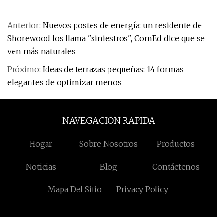
Anterior:
Nuevos postes de energía: un residente de
Shorewood los llama "siniestros", ComEd dice que se
ven más naturales
Próximo:
Ideas de terrazas pequeñas: 14 formas
elegantes de optimizar menos
NAVEGACION RAPIDA
Hogar
Sobre Nosotros
Productos
Noticias
Blog
Contáctenos
Mapa Del Sitio
Privacy Policy