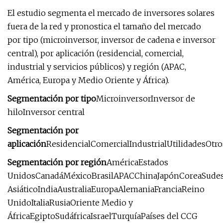
El estudio segmenta el mercado de inversores solares
fuera de la red y pronostica el tamaño del mercado
por tipo (microinversor, inversor de cadena e inversor
central), por aplicación (residencial, comercial,
industrial y servicios públicos) y región (APAC,
América, Europa y Medio Oriente y África).
Segmentación por tipo
MicroinversorInversor de
hiloInversor central
Segmentación por
aplicación
ResidencialComercialIndustrialUtilidadesOtro
Segmentación por región
AméricaEstados
UnidosCanadáMéxicoBrasilAPACChinaJapónCoreaSudes
AsiáticoIndiaAustraliaEuropaAlemaniaFranciaReino
UnidoItaliaRusiaOriente Medio y
ÁfricaEgiptoSudáfricaIsraelTurquíaPaíses del CCG