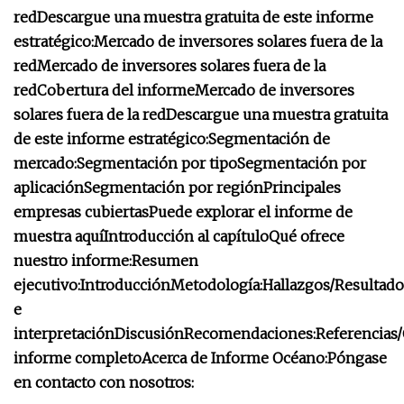
red
Descargue una muestra gratuita de este informe
estratégico:
Mercado de inversores solares fuera de la
red
Mercado de inversores solares fuera de la
red
Cobertura del informe
Mercado de inversores
solares fuera de la red
Descargue una muestra gratuita
de este informe estratégico:
Segmentación de
mercado:
Segmentación por tipo
Segmentación por
aplicación
Segmentación por región
Principales
empresas cubiertas
Puede explorar el informe de
muestra aquí
Introducción al capítulo
Qué ofrece
nuestro informe:
Resumen
ejecutivo:
Introducción
Metodología:
Hallazgos/Resultado
e
interpretación
Discusión
Recomendaciones:
Referencias/
informe completo
Acerca de Informe Océano:
Póngase
en contacto con nosotros: