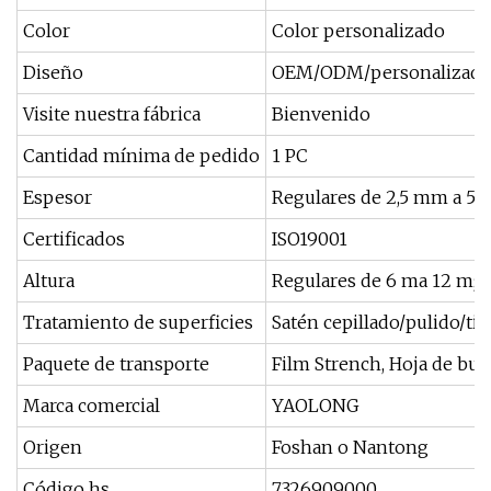
Color
Color personalizado
Diseño
OEM/ODM/personalizad
Visite nuestra fábrica
Bienvenido
Cantidad mínima de pedido
1 PC
Espesor
Regulares de 2,5 mm a 5,
Certificados
ISO19001
Altura
Regulares de 6 ma 12 m; 
Tratamiento de superficies
Satén cepillado/pulido/ti
Paquete de transporte
Film Strench, Hoja de bur
Marca comercial
YAOLONG
Origen
Foshan o Nantong
Código hs
7326909000